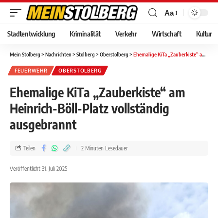
Aa
Stadtentwicklung
Kriminalität
Verkehr
Wirtschaft
Kultur
Mein Stolberg
>
Nachrichten
>
Stolberg
>
Oberstolberg
>
Ehemalige KiTa „Zauberkiste“ am Heinrich-Böll-Platz vollständig ausgebrannt
FEUERWEHR
OBERSTOLBERG
Ehemalige KiTa „Zauberkiste“ am
Heinrich-Böll-Platz vollständig
ausgebrannt
Teilen
2 Minuten Lesedauer
Veröffentlicht 31. Juli 2025