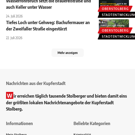
Wasserrohrbruch setzt die Brauereistraße und
auch Keller unter Wasser
OBERSTOLBERG
STADTENTWICKLUN
24. Juli 2026
Tiefes Loch unter Gehweg: Bachufermauer an
der Zweifaller Straße eingestürzt
OBERSTOLBERG
STADTENTWICKLUN
22. Juli 2026
Mehr anzeigen
Nachrichten aus der Kupferstadt
W
ir erreichen täglich tausende Stolberger und bieten damit eins
der größten lokalen Nachrichtenangebote der Kupferstadt
Stolberg.
Informationen
Beliebte Kategorien
Mein Stolberg
Kriminalität