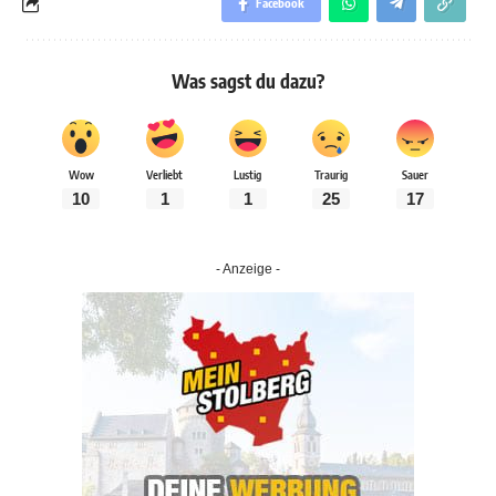
Facebook
Was sagst du dazu?
Wow
Verliebt
Lustig
Traurig
Sauer
10
1
1
25
17
- Anzeige -