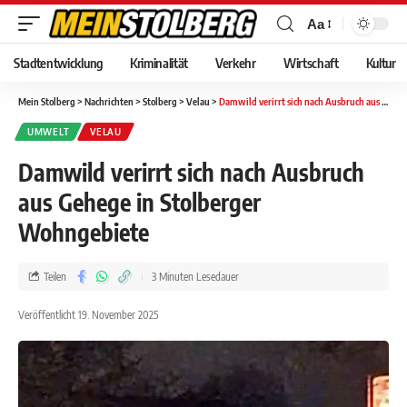
Aa
Stadtentwicklung
Kriminalität
Verkehr
Wirtschaft
Kultur
Mein Stolberg
>
Nachrichten
>
Stolberg
>
Velau
>
Damwild verirrt sich nach Ausbruch aus Gehege in Stolberger Wohngebiete
UMWELT
VELAU
Damwild verirrt sich nach Ausbruch
aus Gehege in Stolberger
Wohngebiete
Teilen
3 Minuten Lesedauer
Veröffentlicht 19. November 2025