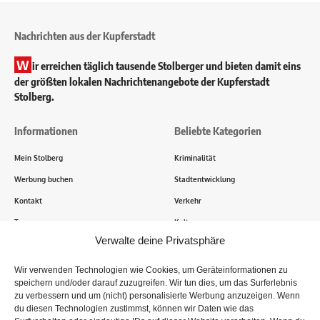
Nachrichten aus der Kupferstadt
W
ir erreichen täglich tausende Stolberger und bieten damit eins
der größten lokalen Nachrichtenangebote der Kupferstadt
Stolberg.
Informationen
Beliebte Kategorien
Mein Stolberg
Kriminalität
Werbung buchen
Stadtentwicklung
Kontakt
Verkehr
Transparenz
Kultur
Verwalte deine Privatsphäre
Wie funktioniert Mein Stolberg?
Wir verwenden Technologien wie Cookies, um Geräteinformationen zu
speichern und/oder darauf zuzugreifen. Wir tun dies, um das Surferlebnis
Tausende Stolberger sind bereits dabei! Du sendest uns
zu verbessern und um (nicht) personalisierte Werbung anzuzeigen. Wenn
Informationen, Bilder und Erlebnisse aus der Kupferstadt – Wir
du diesen Technologien zustimmst, können wir Daten wie das