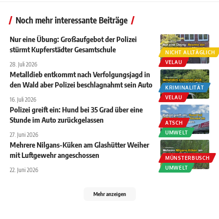
Noch mehr interessante Beiträge
Nur eine Übung: Großaufgebot der Polizei
stürmt Kupferstädter Gesamtschule
NICHT ALLTÄGLICH
VELAU
28. Juli 2026
Metalldieb entkommt nach Verfolgungsjagd in
den Wald aber Polizei beschlagnahmt sein Auto
KRIMINALITÄT
VELAU
16. Juli 2026
Polizei greift ein: Hund bei 35 Grad über eine
Stunde im Auto zurückgelassen
ATSCH
UMWELT
27. Juni 2026
Mehrere Nilgans-Küken am Glashütter Weiher
mit Luftgewehr angeschossen
MÜNSTERBUSCH
UMWELT
22. Juni 2026
Mehr anzeigen