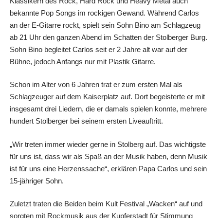
Klassikern des Rock, Hard Rock und Heavy Metal auch
bekannte Pop Songs im rockigen Gewand. Während Carlos
an der E-Gitarre rockt, spielt sein Sohn Bino am Schlagzeug
ab 21 Uhr den ganzen Abend im Schatten der Stolberger Burg.
Sohn Bino begleitet Carlos seit er 2 Jahre alt war auf der
Bühne, jedoch Anfangs nur mit Plastik Gitarre.
Schon im Alter von 6 Jahren trat er zum ersten Mal als
Schlagzeuger auf dem Kaiserplatz auf. Dort begeisterte er mit
insgesamt drei Liedern, die er damals spielen konnte, mehrere
hundert Stolberger bei seinem ersten Liveauftritt.
„Wir treten immer wieder gerne in Stolberg auf. Das wichtigste
für uns ist, dass wir als Spaß an der Musik haben, denn Musik
ist für uns eine Herzenssache“, erklären Papa Carlos und sein
15-jähriger Sohn.
Zuletzt traten die Beiden beim Kult Festival „Wacken“ auf und
sorgten mit Rockmusik aus der Kupferstadt für Stimmung