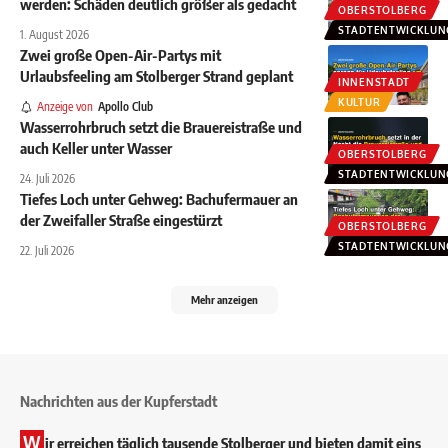
werden: Schäden deutlich größer als gedacht
OBERSTOLBERG
STADTENTWICKLUN
1. August 2026
Zwei große Open-Air-Partys mit
Urlaubsfeeling am Stolberger Strand geplant
INNENSTADT
KULTUR
Anzeige von
Apollo Club
Wasserrohrbruch setzt die Brauereistraße und
auch Keller unter Wasser
OBERSTOLBERG
STADTENTWICKLUN
24. Juli 2026
Tiefes Loch unter Gehweg: Bachufermauer an
der Zweifaller Straße eingestürzt
OBERSTOLBERG
STADTENTWICKLUN
22. Juli 2026
Mehr anzeigen
Nachrichten aus der Kupferstadt
W
ir erreichen täglich tausende Stolberger und bieten damit eins