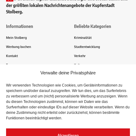
der größten lokalen Nachrichtenangebote der Kupferstadt
Stolberg.
Informationen
Beliebte Kategorien
Mein Stolberg
Kriminalität
Werbung buchen
Stadtentwicklung
Kontakt
Verkehr
Transparenz
Kultur
Verwalte deine Privatsphäre
Wie funktioniert Mein Stolberg?
Wir verwenden Technologien wie Cookies, um Geräteinformationen zu
speichern und/oder darauf zuzugreifen. Wir tun dies, um das Surferlebnis
Tausende Stolberger sind bereits dabei! Du sendest uns
zu verbessern und um (nicht) personalisierte Werbung anzuzeigen. Wenn
Informationen, Bilder und Erlebnisse aus der Kupferstadt – Wir
du diesen Technologien zustimmst, können wir Daten wie das
recherchieren, sammeln Informationen und berichten!
Surfverhalten oder eindeutige IDs auf dieser Website verarbeiten. Wenn du
deine Zustimmung nicht erteilst oder zurückziehst, können bestimmte
Funktionen beeinträchtigt werden.
Folge uns
Akzeptieren