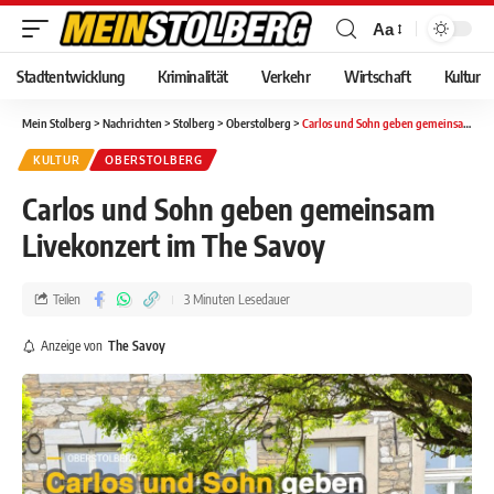
Aa
Stadtentwicklung
Kriminalität
Verkehr
Wirtschaft
Kultur
Mein Stolberg
>
Nachrichten
>
Stolberg
>
Oberstolberg
>
Carlos und Sohn geben gemeinsam Livekonzert im The Savoy
KULTUR
OBERSTOLBERG
Carlos und Sohn geben gemeinsam
Livekonzert im The Savoy
Teilen
3 Minuten Lesedauer
Anzeige von
The Savoy