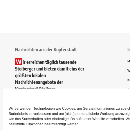
Nachrichten aus der Kupferstadt
I
W
ir erreichen täglich tausende
M
Stolberger und bieten damit eins der
W
größten lokalen
K
Nachrichtenangebote der
Kupferstadt Stolberg.
T
Wir verwenden Technologien wie Cookies, um Geräteinformationen zu speiche
Surferlebnis zu verbessern und um (nicht) personalisierte Werbung anzuze
wie das Surfverhalten oder eindeutige IDs auf dieser Website verarbeiten. W
bestimmte Funktionen beeinträchtigt werden.