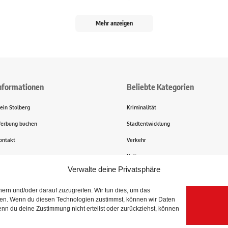
Mehr anzeigen
nformationen
Beliebte Kategorien
ein Stolberg
Kriminalität
erbung buchen
Stadtentwicklung
ontakt
Verkehr
ransparenz
Kultur
Verwalte deine Privatsphäre
rn und/oder darauf zuzugreifen. Wir tun dies, um das
igen. Wenn du diesen Technologien zustimmst, können wir Daten
enn du deine Zustimmung nicht erteilst oder zurückziehst, können