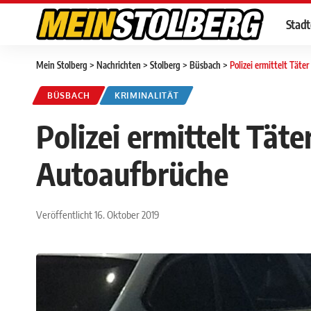
Stad
Mein Stolberg
>
Nachrichten
>
Stolberg
>
Büsbach
>
Polizei ermittelt Tät
BÜSBACH
KRIMINALITÄT
Polizei ermittelt Tät
Autoaufbrüche
Veröffentlicht 16. Oktober 2019