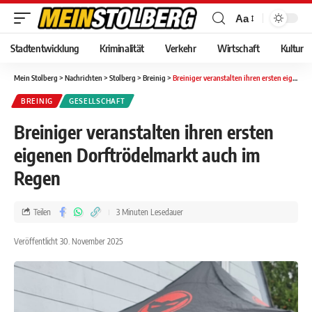
Aa
Stadtentwicklung
Kriminalität
Verkehr
Wirtschaft
Kultur
Mein Stolberg
>
Nachrichten
>
Stolberg
>
Breinig
>
Breiniger veranstalten ihren ersten eigenen Dorftrödelmarkt auch im Regen
BREINIG
GESELLSCHAFT
Breiniger veranstalten ihren ersten
eigenen Dorftrödelmarkt auch im
Regen
Teilen
3 Minuten Lesedauer
Veröffentlicht 30. November 2025