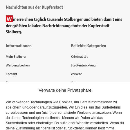
Nachrichten aus der Kupferstadt
W
ir erreichen täglich tausende Stolberger und bieten damit eins
der größten lokalen Nachrichtenangebote der Kupferstadt
Stolberg.
Informationen
Beliebte Kategorien
Mein Stolberg
Kriminalität
Werbung buchen
Stadtentwicklung
Kontakt
Verkehr
Transparenz
Kultur
Verwalte deine Privatsphäre
Wie funktioniert Mein Stolberg?
Wir verwenden Technologien wie Cookies, um Geräteinformationen zu
speichern und/oder darauf zuzugreifen. Wir tun dies, um das Surferlebnis
Tausende Stolberger sind bereits dabei! Du sendest uns
zu verbessern und um (nicht) personalisierte Werbung anzuzeigen. Wenn
Informationen, Bilder und Erlebnisse aus der Kupferstadt – Wir
du diesen Technologien zustimmst, können wir Daten wie das
recherchieren, sammeln Informationen und berichten!
Surfverhalten oder eindeutige IDs auf dieser Website verarbeiten. Wenn du
deine Zustimmung nicht erteilst oder zurückziehst, können bestimmte