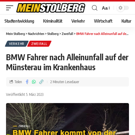
Aa
Stadtentwicklung
Kriminalität
Verkehr
Wirtschaft
Kultur
Mein Stolberg
>
Nachrichten
>
Stolberg
>
Zweifall
>
BMW Fahrer nach Alleinunfall auf der Münsterau im Krankenhaus
VERKEHR
ZWEIFALL
BMW Fahrer nach Alleinunfall auf der
Münsterau im Krankenhaus
Teilen
2 Minuten Lesedauer
Veröffentlicht 5. März 2023