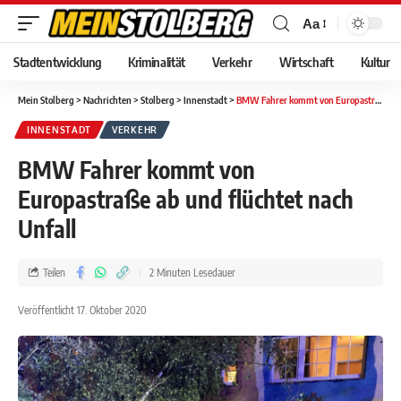
Aa
Stadtentwicklung
Kriminalität
Verkehr
Wirtschaft
Kultur
Mein Stolberg
>
Nachrichten
>
Stolberg
>
Innenstadt
>
BMW Fahrer kommt von Europastraße ab und flüchtet nach Unfall
INNENSTADT
VERKEHR
BMW Fahrer kommt von
Europastraße ab und flüchtet nach
Unfall
Teilen
2 Minuten Lesedauer
Veröffentlicht 17. Oktober 2020