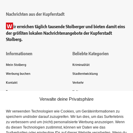
Nachrichten aus der Kupferstadt
W
ir erreichen täglich tausende Stolberger und bieten damit eins
der größten lokalen Nachrichtenangebote der Kupferstadt
Stolberg.
Informationen
Beliebte Kategorien
Mein Stolberg
Kriminalität
Werbung buchen
Stadtentwicklung
Kontakt
Verkehr
Transparenz
Kultur
Verwalte deine Privatsphäre
Wie funktioniert Mein Stolberg?
Wir verwenden Technologien wie Cookies, um Geräteinformationen zu
speichern und/oder darauf zuzugreifen. Wir tun dies, um das Surferlebnis
Tausende Stolberger sind bereits dabei! Du sendest uns
zu verbessern und um (nicht) personalisierte Werbung anzuzeigen. Wenn
Informationen, Bilder und Erlebnisse aus der Kupferstadt – Wir
du diesen Technologien zustimmst, können wir Daten wie das
recherchieren, sammeln Informationen und berichten!
Surfverhalten oder eindeutige IDs auf dieser Website verarbeiten. Wenn du