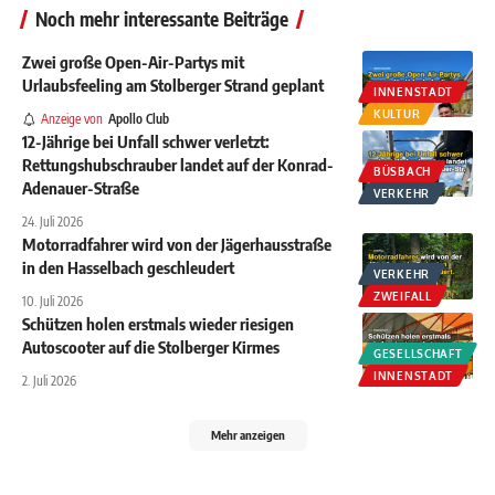
Noch mehr interessante Beiträge
Zwei große Open-Air-Partys mit
Urlaubsfeeling am Stolberger Strand geplant
INNENSTADT
KULTUR
Anzeige von
Apollo Club
12-Jährige bei Unfall schwer verletzt:
Rettungshubschrauber landet auf der Konrad-
BÜSBACH
Adenauer-Straße
VERKEHR
24. Juli 2026
Motorradfahrer wird von der Jägerhausstraße
in den Hasselbach geschleudert
VERKEHR
ZWEIFALL
10. Juli 2026
Schützen holen erstmals wieder riesigen
Autoscooter auf die Stolberger Kirmes
GESELLSCHAFT
INNENSTADT
2. Juli 2026
Mehr anzeigen