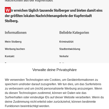
Nachrichten aus der Kupferstadt
W
ir erreichen täglich tausende Stolberger und bieten damit eins
der größten lokalen Nachrichtenangebote der Kupferstadt
Stolberg.
Informationen
Beliebte Kategorien
Mein Stolberg
Kriminalität
Werbung buchen
Stadtentwicklung
Kontakt
Verkehr
Transparenz
Kultur
Verwalte deine Privatsphäre
Wie funktioniert Mein Stolberg?
Wir verwenden Technologien wie Cookies, um Geräteinformationen zu
speichern und/oder darauf zuzugreifen. Wir tun dies, um das Surferlebnis
Tausende Stolberger sind bereits dabei! Du sendest uns
zu verbessern und um (nicht) personalisierte Werbung anzuzeigen. Wenn
Informationen, Bilder und Erlebnisse aus der Kupferstadt – Wir
du diesen Technologien zustimmst, können wir Daten wie das
recherchieren, sammeln Informationen und berichten!
Surfverhalten oder eindeutige IDs auf dieser Website verarbeiten. Wenn du
deine Zustimmung nicht erteilst oder zurückziehst, können bestimmte
Funktionen beeinträchtigt werden.