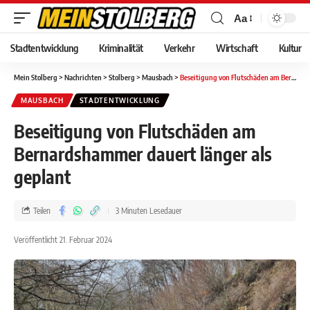
Aa
Stadtentwicklung
Kriminalität
Verkehr
Wirtschaft
Kultur
Mein Stolberg
>
Nachrichten
>
Stolberg
>
Mausbach
>
Beseitigung von Flutschäden am Bernardshammer dauert länger als geplant
MAUSBACH
STADTENTWICKLUNG
Beseitigung von Flutschäden am
Bernardshammer dauert länger als
geplant
Teilen
3 Minuten Lesedauer
Veröffentlicht 21. Februar 2024