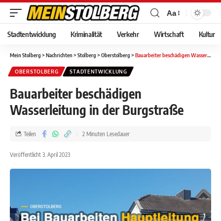
Aa
Stadtentwicklung
Kriminalität
Verkehr
Wirtschaft
Kultur
Mein Stolberg
>
Nachrichten
>
Stolberg
>
Oberstolberg
>
Bauarbeiter beschädigen Wasserleitung in der Burgstraße
OBERSTOLBERG
STADTENTWICKLUNG
Bauarbeiter beschädigen
Wasserleitung in der Burgstraße
Teilen
2 Minuten Lesedauer
Veröffentlicht 3. April 2023