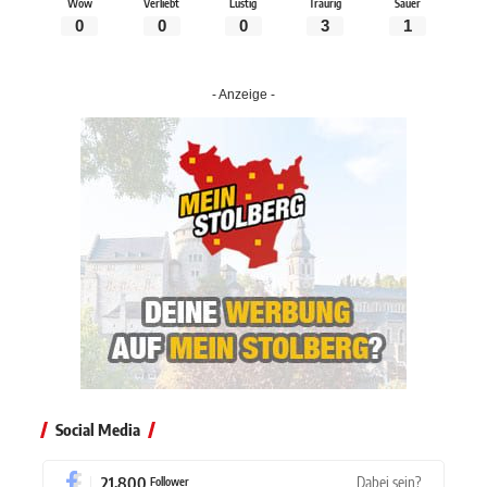
Wow
Verliebt
Lustig
Traurig
Sauer
0
0
0
3
1
- Anzeige -
Social Media
21,800
Dabei sein?
Follower