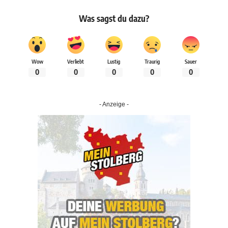
Was sagst du dazu?
Wow
Verliebt
Lustig
Traurig
Sauer
0
0
0
0
0
- Anzeige -