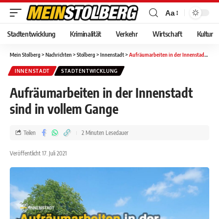
Aa
Stadtentwicklung
Kriminalität
Verkehr
Wirtschaft
Kultur
Mein Stolberg
>
Nachrichten
>
Stolberg
>
Innenstadt
>
Aufräumarbeiten in der Innenstadt sind in vollem Gange
INNENSTADT
STADTENTWICKLUNG
Aufräumarbeiten in der Innenstadt
sind in vollem Gange
Teilen
2 Minuten Lesedauer
Veröffentlicht 17. Juli 2021