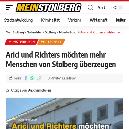
Aa
Stadtentwicklung
Kriminalität
Verkehr
Wirtschaft
Kultur
Mein Stolberg
>
Nachrichten
>
Stolberg
>
Münsterbusch
>
Arici und Richters möchten mehr Menschen von Stolberg überzeugen
MÜNSTERBUSCH
WIRTSCHAFT
Arici und Richters möchten mehr
Menschen von Stolberg überzeugen
Teilen
3 Minuten Lesedauer
Anzeige von
A&R Immobilien