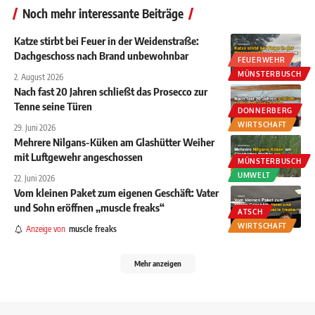
Noch mehr interessante Beiträge
Katze stirbt bei Feuer in der Weidenstraße:
Dachgeschoss nach Brand unbewohnbar
FEUERWEHR
MÜNSTERBUSCH
2. August 2026
Nach fast 20 Jahren schließt das Prosecco zur
Tenne seine Türen
DONNERBERG
WIRTSCHAFT
29. Juni 2026
Mehrere Nilgans-Küken am Glashütter Weiher
mit Luftgewehr angeschossen
MÜNSTERBUSCH
UMWELT
22. Juni 2026
Vom kleinen Paket zum eigenen Geschäft: Vater
und Sohn eröffnen „muscle freaks“
ATSCH
WIRTSCHAFT
Anzeige von
muscle freaks
Mehr anzeigen