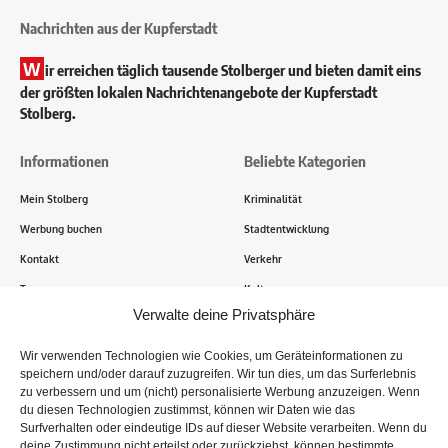
Nachrichten aus der Kupferstadt
W
ir erreichen täglich tausende Stolberger und bieten damit eins
der größten lokalen Nachrichtenangebote der Kupferstadt
Stolberg.
Informationen
Beliebte Kategorien
Mein Stolberg
Kriminalität
Werbung buchen
Stadtentwicklung
Kontakt
Verkehr
Transparenz
Kultur
Verwalte deine Privatsphäre
Wie funktioniert Mein Stolberg?
Wir verwenden Technologien wie Cookies, um Geräteinformationen zu
speichern und/oder darauf zuzugreifen. Wir tun dies, um das Surferlebnis
Tausende Stolberger sind bereits dabei! Du sendest uns
zu verbessern und um (nicht) personalisierte Werbung anzuzeigen. Wenn
Informationen, Bilder und Erlebnisse aus der Kupferstadt – Wir
du diesen Technologien zustimmst, können wir Daten wie das
recherchieren, sammeln Informationen und berichten!
Surfverhalten oder eindeutige IDs auf dieser Website verarbeiten. Wenn du
deine Zustimmung nicht erteilst oder zurückziehst, können bestimmte