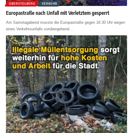
OBERSTOLBERG
VERKEHR
Europastraße nach Unfall mit Verletztem gesperrt
Am Samstagabend musste die Europastraße gegen 18.30 Uhr wegen
eines Verkehrsunfalls vorübergehend
…