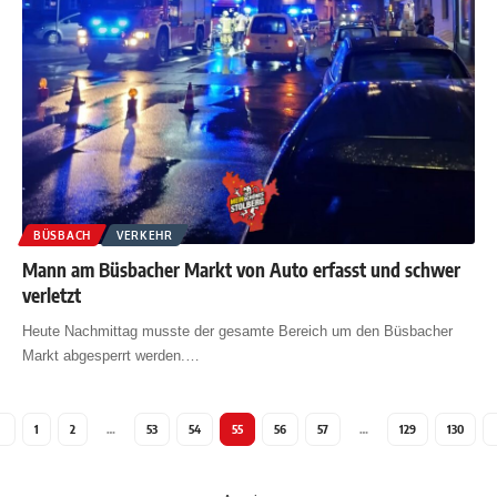
BÜSBACH
VERKEHR
Mann am Büsbacher Markt von Auto erfasst und schwer
verletzt
Heute Nachmittag musste der gesamte Bereich um den Büsbacher
Markt abgesperrt werden.
…
1
2
…
53
54
55
56
57
…
129
130