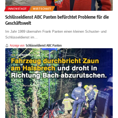
INNENSTADT
WIRTSCHAFT
Schlüsseldienst ABC Panten befürchtet Probleme für die
Geschäftswelt
Im Jahr 1989 übernahm Frank Panten einen kleinen Schuster- und
Schlüsseldienst im
…
Anzeige von
Schlüsseldienst ABC Panten