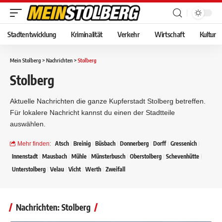
Stadtentwicklung
Kriminalität
Verkehr
Wirtschaft
Kultur
Mein Stolberg
>
Nachrichten
>
Stolberg
Stolberg
Aktuelle Nachrichten die ganze Kupferstadt Stolberg betreffen.
Für lokalere Nachricht kannst du einen der Stadtteile
auswählen.
Atsch
Breinig
Büsbach
Donnerberg
Dorff
Gressenich
Mehr finden:
Innenstadt
Mausbach
Mühle
Münsterbusch
Oberstolberg
Schevenhütte
Unterstolberg
Velau
Vicht
Werth
Zweifall
Nachrichten: Stolberg