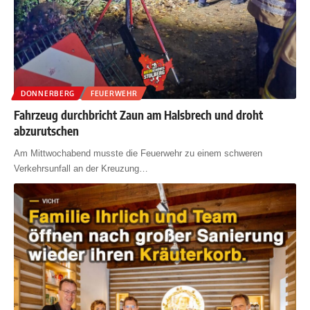
DONNERBERG
FEUERWEHR
Fahrzeug durchbricht Zaun am Halsbrech und droht
abzurutschen
Am Mittwochabend musste die Feuerwehr zu einem schweren
Verkehrsunfall an der Kreuzung
…