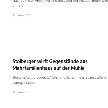
Nachdem sich Anwohner uns Besucher der Altstadt immer wied
äußerst
…
23. Januar 2020
Stolberger wirft Gegenstände aus
Mehrfamilienhaus auf der Mühle
Gestern Abend gegen 17 Uhr randalierte in der Salmstraße ei
Jähriger Mann
…
22. Januar 2020