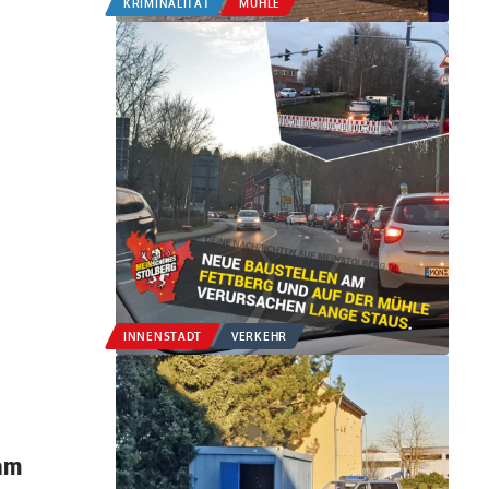
KRIMINALITÄT
MÜHLE
INNENSTADT
VERKEHR
 am