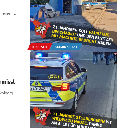
n einem
…
BÜSBACH
KRIMINALITÄT
rmisst
tolberg