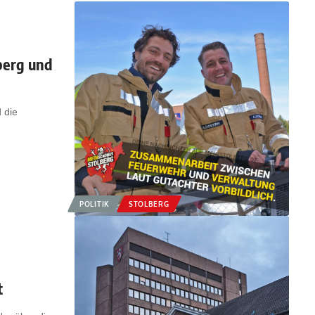
berg und
 die
POLITIK
STOLBERG
t