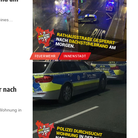
eines
…
FEUERWEHR
INNENSTADT
r nach
 Wohnung in