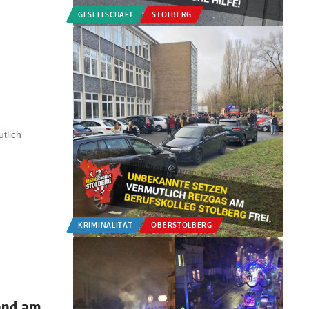
GESELLSCHAFT
STOLBERG
tlich
KRIMINALITÄT
OBERSTOLBERG
and am