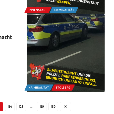
INNENSTADT
KRIMINALITÄT
rnacht
KRIMINALITÄT
STOLBERG
3
124
125
…
129
130