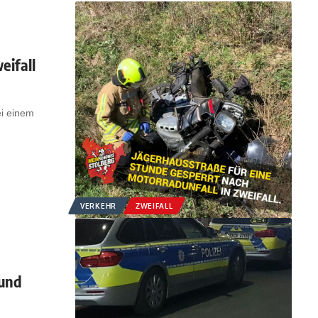
eifall
ei einem
VERKEHR
ZWEIFALL
 und