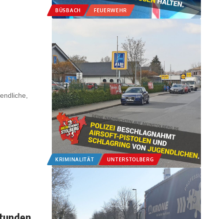
BÜSBACH
FEUERWEHR
endliche,
KRIMINALITÄT
UNTERSTOLBERG
Stunden