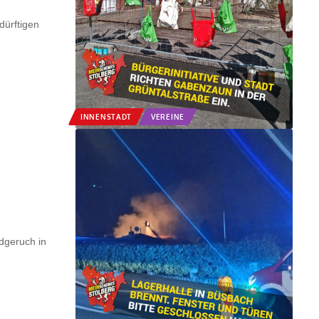
dürftigen
INNENSTADT
VEREINE
dgeruch in