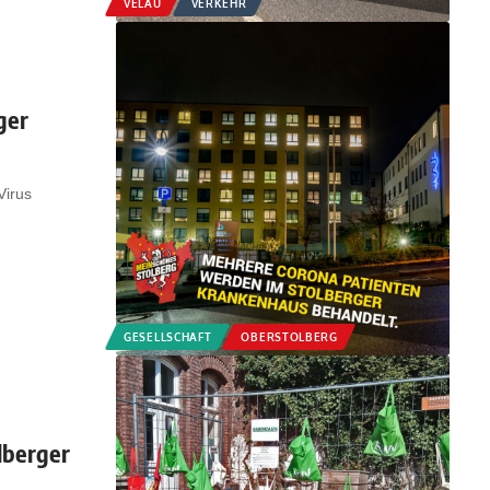
VELAU
VERKEHR
ger
Virus
GESELLSCHAFT
OBERSTOLBERG
lberger