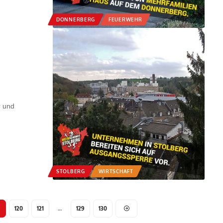
DONNERBERG
FEUERWEHR
r und
STOLBERG
WIRTSCHAFT
9
120
121
…
129
130