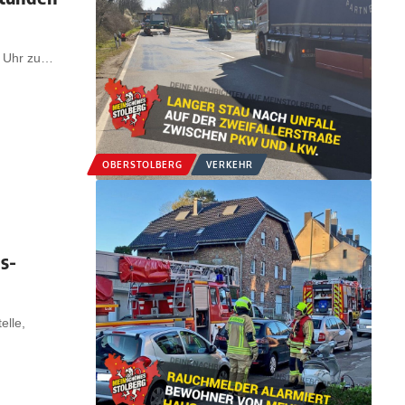
 Uhr zu
…
OBERSTOLBERG
VERKEHR
s-
elle,