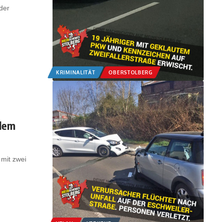
der
KRIMINALITÄT
OBERSTOLBERG
alem
 mit zwei