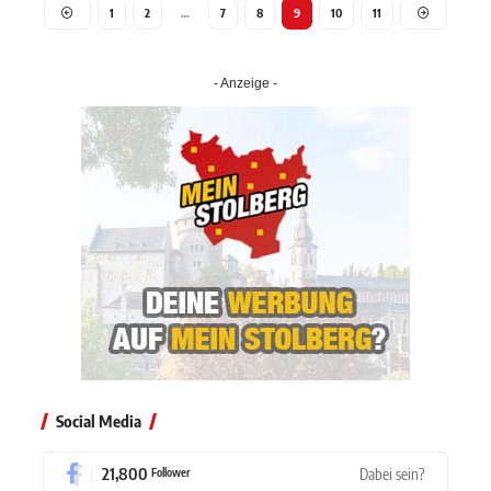
1
2
…
7
8
9
10
11
- Anzeige -
Social Media
21,800
Dabei sein?
Follower