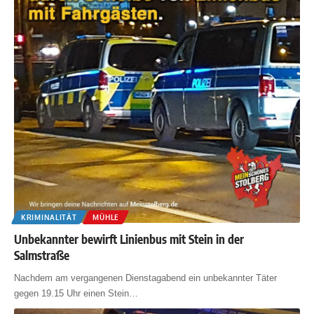
KRIMINALITÄT
MÜHLE
Unbekannter bewirft Linienbus mit Stein in der
Salmstraße
Nachdem am vergangenen Dienstagabend ein unbekannter Täter
gegen 19.15 Uhr einen Stein
…