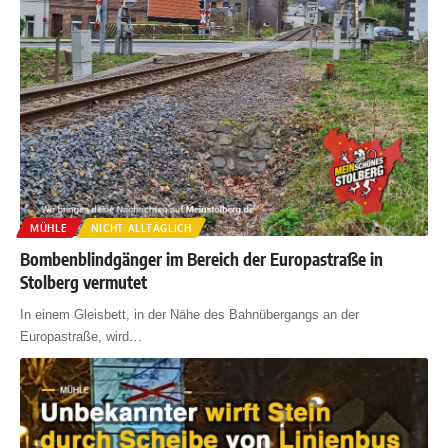
MÜHLE
NICHT ALLTÄGLICH
Bombenblindgänger im Bereich der Europastraße in
Stolberg vermutet
In einem Gleisbett, in der Nähe des Bahnübergangs an der
Europastraße, wird
…