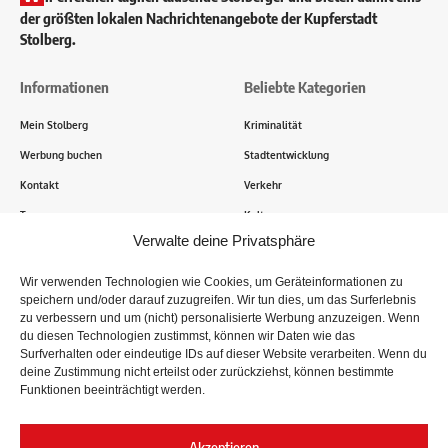
der größten lokalen Nachrichtenangebote der Kupferstadt
Stolberg.
Informationen
Beliebte Kategorien
Mein Stolberg
Kriminalität
Werbung buchen
Stadtentwicklung
Kontakt
Verkehr
Transparenz
Kultur
Verwalte deine Privatsphäre
Wie funktioniert Mein Stolberg?
Wir verwenden Technologien wie Cookies, um Geräteinformationen zu
speichern und/oder darauf zuzugreifen. Wir tun dies, um das Surferlebnis
Tausende Stolberger sind bereits dabei! Du sendest uns
zu verbessern und um (nicht) personalisierte Werbung anzuzeigen. Wenn
Informationen, Bilder und Erlebnisse aus der Kupferstadt – Wir
du diesen Technologien zustimmst, können wir Daten wie das
recherchieren, sammeln Informationen und berichten!
Surfverhalten oder eindeutige IDs auf dieser Website verarbeiten. Wenn du
deine Zustimmung nicht erteilst oder zurückziehst, können bestimmte
Funktionen beeinträchtigt werden.
Folge uns
Akzeptieren