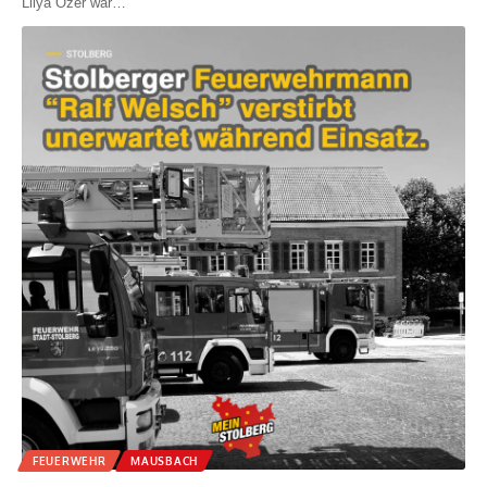
Lilya Özer war
…
FEUERWEHR
MAUSBACH