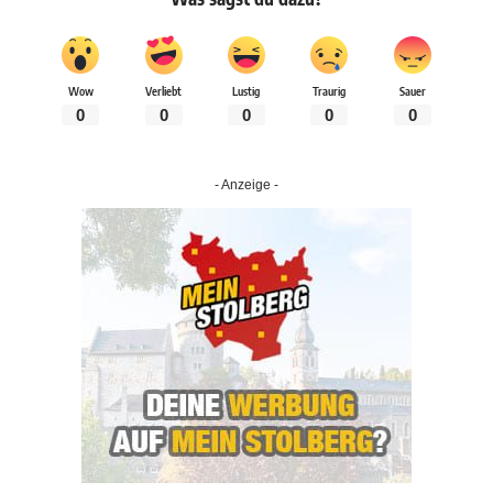
Wow
Verliebt
Lustig
Traurig
Sauer
0
0
0
0
0
- Anzeige -