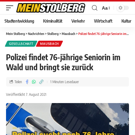
Aa
Stadtentwicklung
Kriminalität
Verkehr
Wirtschaft
Kultur
Mein Stolberg
>
Nachrichten
>
Stolberg
>
Mausbach
>
Polizei findet 76-jährige Seniorin im Wald und bringt sie zurück
GESELLSCHAFT
MAUSBACH
Polizei findet 76-jährige Seniorin im
Wald und bringt sie zurück
Teilen
1 Minuten Lesedauer
Veröffentlicht 7. August 2021