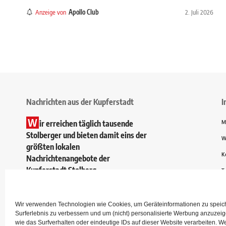
Anzeige von
Apollo Club
2. Juli 2026
Nachrichten aus der Kupferstadt
I
W
ir erreichen täglich tausende
M
Stolberger und bieten damit eins der
W
größten lokalen
K
Nachrichtenangebote der
Kupferstadt Stolberg.
T
Wir verwenden Technologien wie Cookies, um Geräteinformationen zu speiche
Surferlebnis zu verbessern und um (nicht) personalisierte Werbung anzuze
wie das Surfverhalten oder eindeutige IDs auf dieser Website verarbeiten. W