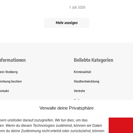
1. Juli 2026
Mehr anzeigen
nformationen
Beliebte Kategorien
ein Stolberg
Kriminalität
erbung buchen
Stadtentwicklung
ontakt
Verkehr
ransparenz
Kultur
Verwalte deine Privatsphäre
rn und/oder darauf zuzugreifen. Wir tun dies, um das
igen. Wenn du diesen Technologien zustimmst, können wir Daten
enn du deine Zustimmung nicht erteilst oder zurückziehst, können