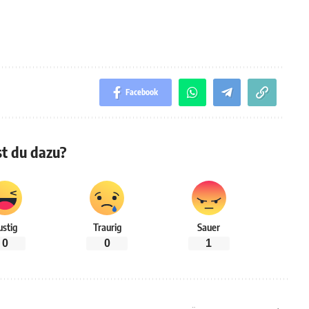
Facebook
t du dazu?
ustig
Traurig
Sauer
0
0
1