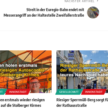
NÄCHSTER ARTIKEL
Streit in der Euregio-Bahn endet mit
Messerangriff an der Haltestelle Zweifallerstraße
FT
INNENSTADT
GESELLSCHAFT
INNENSTADT
len erstmals wieder riesigen
Riesiger Sperrmüll-Berg sorgt f
 auf die Stolberger Kirmes
der Rathausstraße