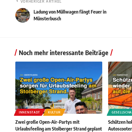
VORHERIGER ARTIKEL
Ladung von Müllwagen fängt Feuer in
Münsterbusch
Noch mehr interessante Beiträge
INNENSTADT
KULTUR
GESELLSCHA
Zwei große Open-Air-Partys mit
Schützen ho
Urlaubsfeeling am Stolberger Strand geplant
Autoscooter