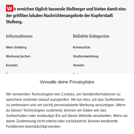
W
ir erreichen täglich tausende Stolberger und bieten damit eins
der größten lokalen Nachrichtenangebote der Kupferstadt
Stolberg.
Informationen
Beliebte Kategorien
Mein Stolberg
Kriminalität
Werbung buchen
Stadtentwicklung
Kontakt
Verkehr
Transparenz
Kultur
Verwalte deine Privatsphäre
Wie funktioniert Mein Stolberg?
Wir verwenden Technologien wie Cookies, um Geräteinformationen zu
speichern und/oder darauf zuzugreifen. Wir tun dies, um das Surferlebnis
Tausende Stolberger sind bereits dabei! Du sendest uns
zu verbessern und um (nicht) personalisierte Werbung anzuzeigen. Wenn
Informationen, Bilder und Erlebnisse aus der Kupferstadt – Wir
du diesen Technologien zustimmst, können wir Daten wie das
recherchieren, sammeln Informationen und berichten!
Surfverhalten oder eindeutige IDs auf dieser Website verarbeiten. Wenn du
deine Zustimmung nicht erteilst oder zurückziehst, können bestimmte
Funktionen beeinträchtigt werden.