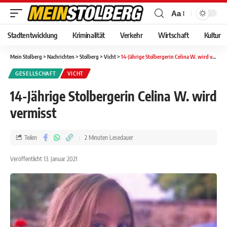
Aa
Stadtentwicklung
Kriminalität
Verkehr
Wirtschaft
Kultur
Mein Stolberg
>
Nachrichten
>
Stolberg
>
Vicht
>
14-Jährige Stolbergerin Celina W. wird vermisst
GESELLSCHAFT
VICHT
14-Jährige Stolbergerin Celina W. wird
vermisst
Teilen
2 Minuten Lesedauer
Veröffentlicht 13. Januar 2021